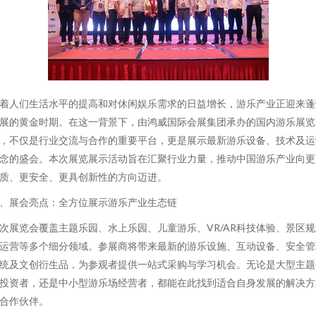
着人们生活水平的提高和对休闲娱乐需求的日益增长，游乐产业正迎来蓬
展的黄金时期。在这一背景下，由鸿威国际会展集团承办的国内游乐展览
，不仅是行业交流与合作的重要平台，更是展示最新游乐设备、技术及运
念的盛会。本次展览展示活动旨在汇聚行业力量，推动中国游乐产业向更
质、更安全、更具创新性的方向迈进。
、展会亮点：全方位展示游乐产业生态链
次展览会覆盖主题乐园、水上乐园、儿童游乐、VR/AR科技体验、景区规
运营等多个细分领域。参展商将带来最新的游乐设施、互动设备、安全管
统及文创衍生品，为参观者提供一站式采购与学习机会。无论是大型主题
投资者，还是中小型游乐场经营者，都能在此找到适合自身发展的解决方
合作伙伴。