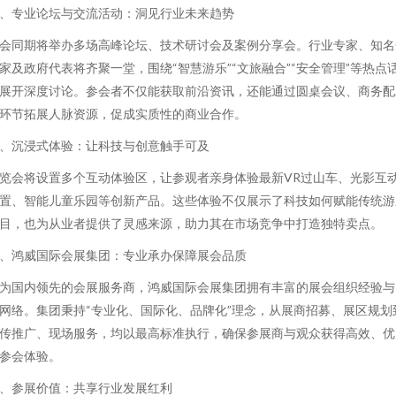
、专业论坛与交流活动：洞见行业未来趋势
会同期将举办多场高峰论坛、技术研讨会及案例分享会。行业专家、知名
家及政府代表将齐聚一堂，围绕“智慧游乐”“文旅融合”“安全管理”等热点
展开深度讨论。参会者不仅能获取前沿资讯，还能通过圆桌会议、商务配
环节拓展人脉资源，促成实质性的商业合作。
、沉浸式体验：让科技与创意触手可及
览会将设置多个互动体验区，让参观者亲身体验最新VR过山车、光影互
置、智能儿童乐园等创新产品。这些体验不仅展示了科技如何赋能传统游
目，也为从业者提供了灵感来源，助力其在市场竞争中打造独特卖点。
、鸿威国际会展集团：专业承办保障展会品质
为国内领先的会展服务商，鸿威国际会展集团拥有丰富的展会组织经验与
网络。集团秉持“专业化、国际化、品牌化”理念，从展商招募、展区规划
传推广、现场服务，均以最高标准执行，确保参展商与观众获得高效、优
参会体验。
、参展价值：共享行业发展红利